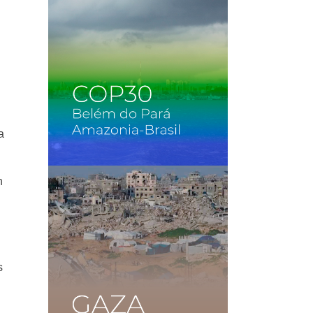
a
n
s