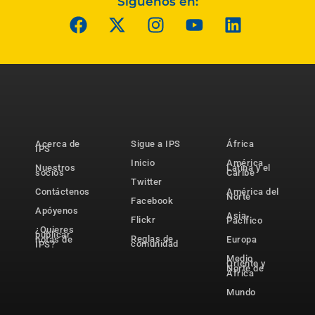
Síguenos en:
Acerca de
Sigue a IPS
África
IPS
Inicio
América
Nuestros
Latina y el
socios
Caribe
Twitter
Contáctenos
América del
Norte
Facebook
Apóyenos
Asia-
Flickr
Pacífico
¿Quieres
publicar
Reglas de
notas de
Europa
comunidad
IPS?
Medio
Oriente y
Norte de
África
Mundo