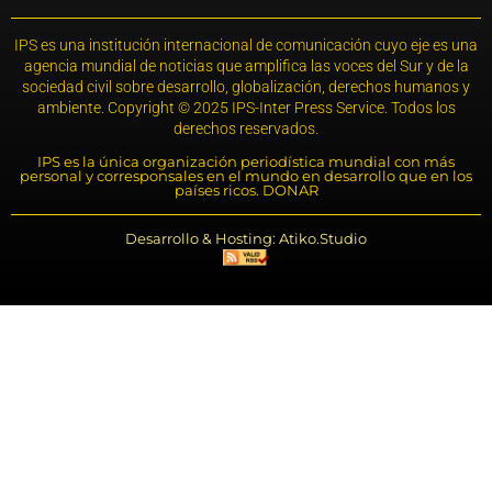
IPS es una institución internacional de comunicación cuyo eje es una
agencia mundial de noticias que amplifica las voces del Sur y de la
sociedad civil sobre desarrollo, globalización, derechos humanos y
ambiente. Copyright © 2025 IPS-Inter Press Service. Todos los
derechos reservados.
IPS es la única organización periodística mundial con más
personal y corresponsales en el mundo en desarrollo que en los
países ricos. DONAR
Desarrollo & Hosting: Atiko.Studio