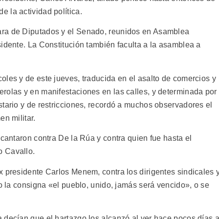
 la actividad política.
ara de Diputados y el Senado, reunidos en Asamblea
sidente. La Constitución también faculta a la asamblea a
oles y de este jueves, traducida en el asalto de comercios y
rolas y en manifestaciones en las calles, y determinada por
stario y de restricciones, recordó a muchos observadores el
n militar.
 cantaron contra De la Rúa y contra quien fue hasta el
o Cavallo.
x presidente Carlos Menem, contra los dirigentes sindicales 
ro la consigna «el pueblo, unido, jamás será vencido», o se
 decían que el hartazgo los alcanzó al ver hace pocos días 