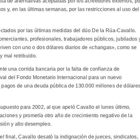
ta de alternativas aceptadas por los acreedores externos, po
ios y, en las últimas semanas, por las restricciones al uso del
fectados por las últimas medidas del dúo De la Rúa-Cavallo.
merciantes, profesionales, trabajadores públicos, jubilados 
eviven con uno o dos dólares diarios de «changas», como se
 y mal retribuido.
nte una corrida bancaria por la falta de confianza de
 aval del Fondo Monetario Internacional para un nuevo
e pagos de una deuda pública de 130.000 millones de dólare
esupuesto para 2002, al que apeló Cavallo el lunes último,
ilaciones y prometía otro año de crecimiento negativo de la
sión y alto desempleo.
l final, Cavallo desató la indignación de jueces, sindicatos,