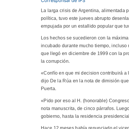
Corresponsal de IPS
La larga crisis de Argentina, alimentada 
política, tuvo este jueves abrupto desenl
empujada por un estallido popular que tu
Los hechos se sucedieron con la máxima 
incubado durante mucho tiempo, incluso m
que llegó en diciembre de 1999 con la pr
la corrupción.
«Confío en que mi decision contribuirá a l
dijo De la Rúa en la nota de dimisión que
Puerta.
«Pido por eso al H. (honorable) Congreso
nota manuscrita, de cinco párrafos. Luego
gobierno, hasta la residencia presidencial
Hace 12 meses había renunciado el vicepr