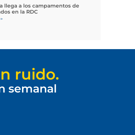
la llega a los campamentos de
ados en la RDC
>>
n ruido.
ín semanal