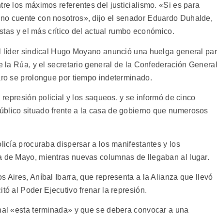
tre los máximos referentes del justicialismo. «Si es para
 no cuente con nosotros», dijo el senador Eduardo Duhalde,
listas y el más crítico del actual rumbo económico.
el líder sindical Hugo Moyano anunció una huelga general pa
De la Rúa, y el secretario general de la Confederación Genera
paro se prolongue por tiempo indeterminado.
a represión policial y los saqueos, y se informó de cinco
úblico situado frente a la casa de gobierno que numerosos
olicía procuraba dispersar a los manifestantes y los
a de Mayo, mientras nuevas columnas de llegaban al lugar.
s Aires, Aníbal Ibarra, que representa a la Alianza que llevó
tó al Poder Ejecutivo frenar la represión.
onal «esta terminada» y que se debera convocar a una