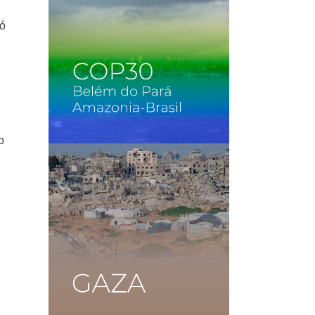
ió
o
o