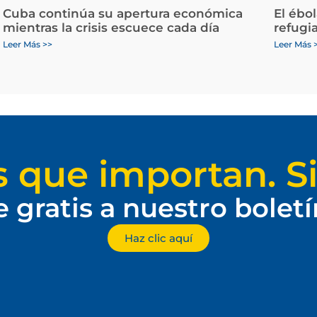
Cuba continúa su apertura económica
El ébo
mientras la crisis escuece cada día
refugi
Leer Más >>
Leer Más 
s que importan. Si
e gratis a nuestro bolet
Haz clic aquí