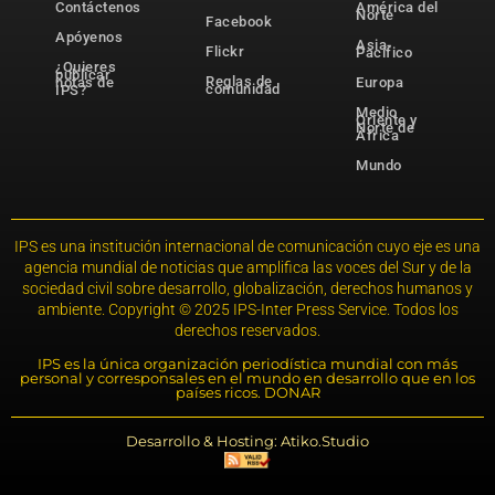
Contáctenos
América del
Norte
Facebook
Apóyenos
Asia-
Flickr
Pacífico
¿Quieres
publicar
Reglas de
notas de
Europa
comunidad
IPS?
Medio
Oriente y
Norte de
África
Mundo
IPS es una institución internacional de comunicación cuyo eje es una
agencia mundial de noticias que amplifica las voces del Sur y de la
sociedad civil sobre desarrollo, globalización, derechos humanos y
ambiente. Copyright © 2025 IPS-Inter Press Service. Todos los
derechos reservados.
IPS es la única organización periodística mundial con más
personal y corresponsales en el mundo en desarrollo que en los
países ricos. DONAR
Desarrollo & Hosting: Atiko.Studio