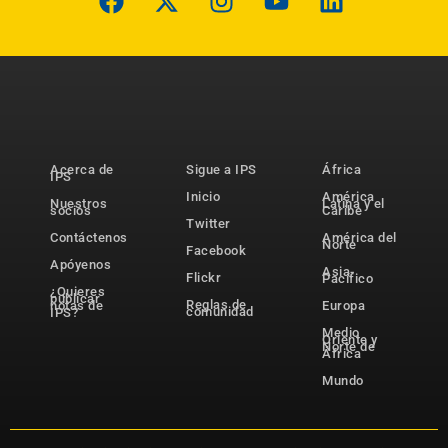
Acerca de
Sigue a IPS
África
IPS
Inicio
América
Nuestros
Latina y el
socios
Caribe
Twitter
Contáctenos
América del
Norte
Facebook
Apóyenos
Asia-
Flickr
Pacífico
¿Quieres
publicar
Reglas de
notas de
Europa
comunidad
IPS?
Medio
Oriente y
Norte de
África
Mundo