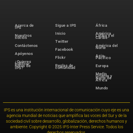
Acerca de
Sigue a IPS
África
IPS
Inicio
América
Nuestros
Latina y el
socios
Caribe
Twitter
Contáctenos
América del
Norte
Facebook
Apóyenos
Asia-
Flickr
Pacífico
¿Quieres
publicar
Reglas de
notas de
Europa
comunidad
IPS?
Medio
Oriente y
Norte de
África
Mundo
IPS es una institución internacional de comunicación cuyo eje es una
agencia mundial de noticias que amplifica las voces del Sur y de la
sociedad civil sobre desarrollo, globalización, derechos humanos y
ambiente. Copyright © 2025 IPS-Inter Press Service. Todos los
derechos reservados.