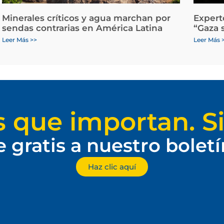
Minerales críticos y agua marchan por
Expert
sendas contrarias en América Latina
“Gaza 
Leer Más >>
Leer Más 
s que importan. Si
e gratis a nuestro bolet
Haz clic aquí