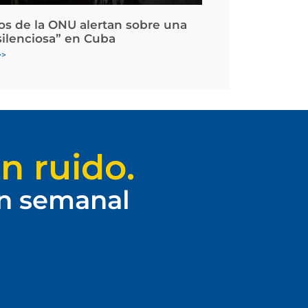
os de la ONU alertan sobre una
silenciosa” en Cuba
>>
n ruido.
ín semanal