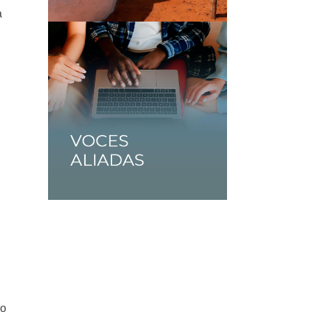
a
a
lo