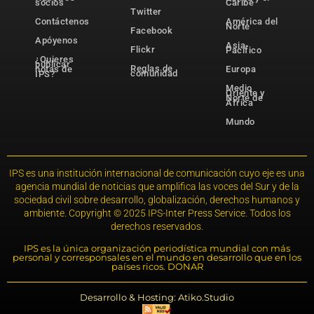
socios
Caribe
Twitter
Contáctenos
América del
Norte
Facebook
Apóyenos
Asia-
Flickr
Pacífico
¿Quieres
publicar
Reglas de
notas de
Europa
comunidad
IPS?
Medio
Oriente y
Norte de
África
Mundo
IPS es una institución internacional de comunicación cuyo eje es una
agencia mundial de noticias que amplifica las voces del Sur y de la
sociedad civil sobre desarrollo, globalización, derechos humanos y
ambiente. Copyright © 2025 IPS-Inter Press Service. Todos los
derechos reservados.
IPS es la única organización periodística mundial con más
personal y corresponsales en el mundo en desarrollo que en los
países ricos. DONAR
Desarrollo & Hosting: Atiko.Studio