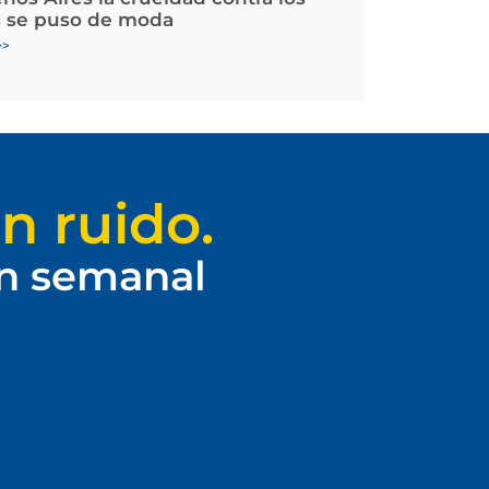
 se puso de moda
>>
n ruido.
ín semanal