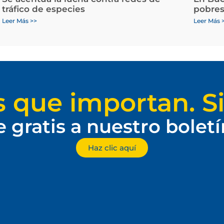
tráfico de especies
pobres
Leer Más >>
Leer Más 
s que importan. Si
e gratis a nuestro bolet
Haz clic aquí