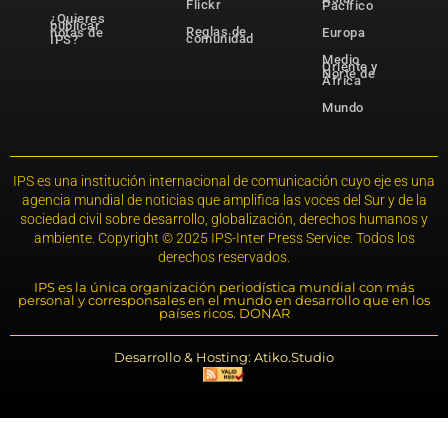
Flickr
Pacífico
¿Quieres
publicar
Reglas de
notas de
Europa
comunidad
IPS?
Medio
Oriente y
Norte de
África
Mundo
IPS es una institución internacional de comunicación cuyo eje es una
agencia mundial de noticias que amplifica las voces del Sur y de la
sociedad civil sobre desarrollo, globalización, derechos humanos y
ambiente. Copyright © 2025 IPS-Inter Press Service. Todos los
derechos reservados.
IPS es la única organización periodística mundial con más
personal y corresponsales en el mundo en desarrollo que en los
países ricos. DONAR
Desarrollo & Hosting: Atiko.Studio