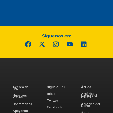
Síguenos en:
Acerca de
Sigue a IPS
África
IPS
Inicio
América
Nuestros
Latina y el
socios
Caribe
Twitter
Contáctenos
América del
Norte
Facebook
Apóyenos
Asia-