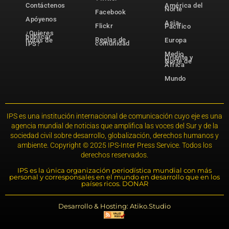
Contáctenos
América del
Norte
Facebook
Apóyenos
Asia-
Flickr
Pacífico
¿Quieres
publicar
Reglas de
notas de
Europa
comunidad
IPS?
Medio
Oriente y
Norte de
África
Mundo
IPS es una institución internacional de comunicación cuyo eje es una
agencia mundial de noticias que amplifica las voces del Sur y de la
sociedad civil sobre desarrollo, globalización, derechos humanos y
ambiente. Copyright © 2025 IPS-Inter Press Service. Todos los
derechos reservados.
IPS es la única organización periodística mundial con más
personal y corresponsales en el mundo en desarrollo que en los
países ricos. DONAR
Desarrollo & Hosting: Atiko.Studio