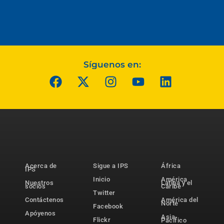
Síguenos en:
Acerca de
Sigue a IPS
África
IPS
Inicio
América
Nuestros
Latina y el
socios
Caribe
Twitter
Contáctenos
América del
Norte
Facebook
Apóyenos
Asia-
Flickr
Pacífico