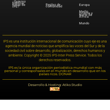
¿Quieres
publicar
Reglas de
notas de
Europa
comunidad
IPS?
Medio
Oriente y
Norte de
África
Mundo
IPS es una institución internacional de comunicación cuyo eje es una
agencia mundial de noticias que amplifica las voces del Sur y de la
sociedad civil sobre desarrollo, globalización, derechos humanos y
ambiente. Copyright © 2025 IPS-Inter Press Service. Todos los
derechos reservados.
IPS es la única organización periodística mundial con más
personal y corresponsales en el mundo en desarrollo que en los
países ricos. DONAR
Desarrollo & Hosting: Atiko.Studio