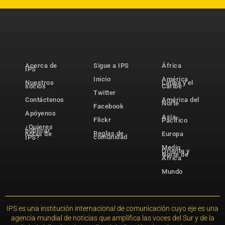
Acerca de
Sigue a IPS
África
IPS
Inicio
América
Nuestros
Latina y el
socios
Caribe
Twitter
Contáctenos
América del
Norte
Facebook
Apóyenos
Asia-
Flickr
Pacífico
¿Quieres
publicar
Reglas de
notas de
Europa
comunidad
IPS?
Medio
Oriente y
Norte de
África
Mundo
IPS es una institución internacional de comunicación cuyo eje es una
agencia mundial de noticias que amplifica las voces del Sur y de la