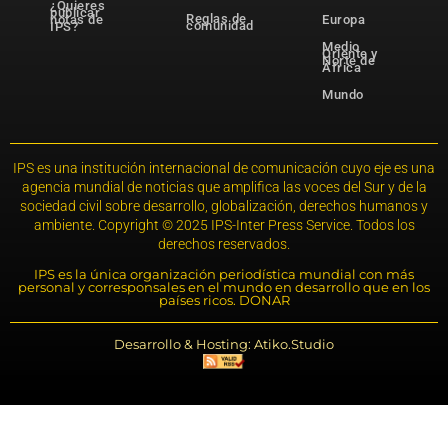
¿Quieres
publicar
Reglas de
notas de
Europa
comunidad
IPS?
Medio
Oriente y
Norte de
África
Mundo
IPS es una institución internacional de comunicación cuyo eje es una
agencia mundial de noticias que amplifica las voces del Sur y de la
sociedad civil sobre desarrollo, globalización, derechos humanos y
ambiente. Copyright © 2025 IPS-Inter Press Service. Todos los
derechos reservados.
IPS es la única organización periodística mundial con más
personal y corresponsales en el mundo en desarrollo que en los
países ricos. DONAR
Desarrollo & Hosting: Atiko.Studio