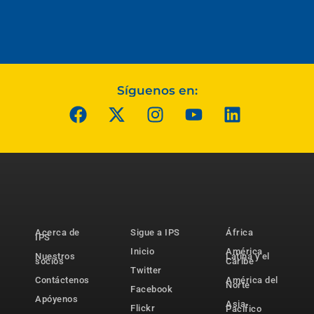
Síguenos en:
Acerca de
Sigue a IPS
África
IPS
Inicio
América
Nuestros
Latina y el
socios
Caribe
Twitter
Contáctenos
América del
Norte
Facebook
Apóyenos
Asia-
Flickr
Pacífico