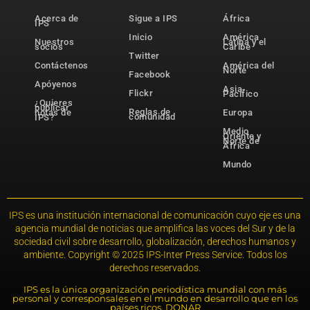
Acerca de
Sigue a IPS
África
IPS
Inicio
América
Nuestros
Latina y el
socios
Caribe
Twitter
Contáctenos
América del
Norte
Facebook
Apóyenos
Asia-
Flickr
Pacífico
¿Quieres
publicar
Reglas de
notas de
Europa
comunidad
IPS?
Medio
Oriente y
Norte de
África
Mundo
IPS es una institución internacional de comunicación cuyo eje es una
agencia mundial de noticias que amplifica las voces del Sur y de la
sociedad civil sobre desarrollo, globalización, derechos humanos y
ambiente. Copyright © 2025 IPS-Inter Press Service. Todos los
derechos reservados.
IPS es la única organización periodística mundial con más
personal y corresponsales en el mundo en desarrollo que en los
países ricos. DONAR