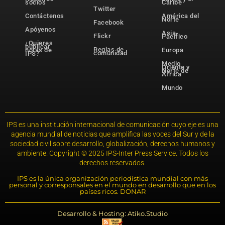
socios
Caribe
Twitter
Contáctenos
América del
Norte
Facebook
Apóyenos
Asia-
Flickr
Pacífico
¿Quieres
publicar
Reglas de
notas de
Europa
comunidad
IPS?
Medio
Oriente y
Norte de
África
Mundo
IPS es una institución internacional de comunicación cuyo eje es una
agencia mundial de noticias que amplifica las voces del Sur y de la
sociedad civil sobre desarrollo, globalización, derechos humanos y
ambiente. Copyright © 2025 IPS-Inter Press Service. Todos los
derechos reservados.
IPS es la única organización periodística mundial con más
personal y corresponsales en el mundo en desarrollo que en los
países ricos. DONAR
Desarrollo & Hosting: Atiko.Studio