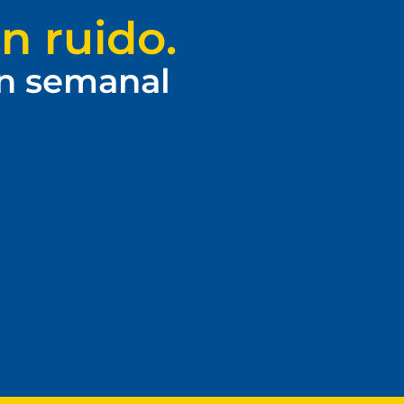
n ruido.
ín semanal