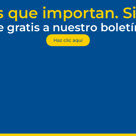
s que importan. Si
e gratis a nuestro bolet
Haz clic aquí