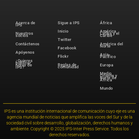
Acerca de
Sigue a IPS
África
IPS
Inicio
América
Nuestros
Latina y el
socios
Caribe
Twitter
Contáctenos
América del
Norte
Facebook
Apóyenos
Asia-
Flickr
Pacífico
¿Quieres
publicar
Reglas de
notas de
Europa
comunidad
IPS?
Medio
Oriente y
Norte de
África
Mundo
IPS es una institución internacional de comunicación cuyo eje es una
agencia mundial de noticias que amplifica las voces del Sur y de la
sociedad civil sobre desarrollo, globalización, derechos humanos y
ambiente. Copyright © 2025 IPS-Inter Press Service. Todos los
derechos reservados.