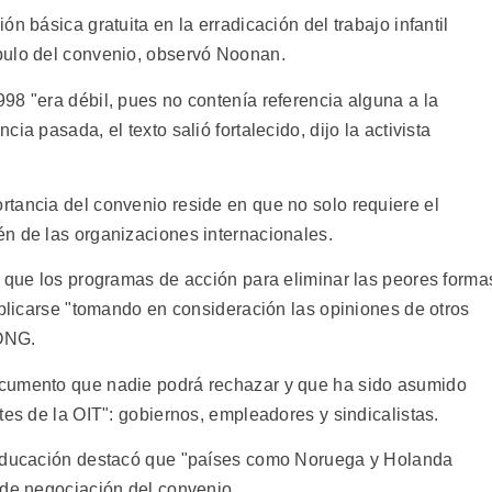
n básica gratuita en la erradicación del trabajo infantil
bulo del convenio, observó Noonan.
98 "era débil, pues no contenía referencia alguna a la
ia pasada, el texto salió fortalecido, dijo la activista
tancia del convenio reside en que no solo requiere el
n de las organizaciones internacionales.
e que los programas de acción para eliminar las peores forma
aplicarse "tomando en consideración las opiniones de otros
 ONG.
ocumento que nadie podrá rechazar y que ha sido asumido
tes de la OIT": gobiernos, empleadores y sindicalistas.
 Educación destacó que "países como Noruega y Holanda
 de negociación del convenio,