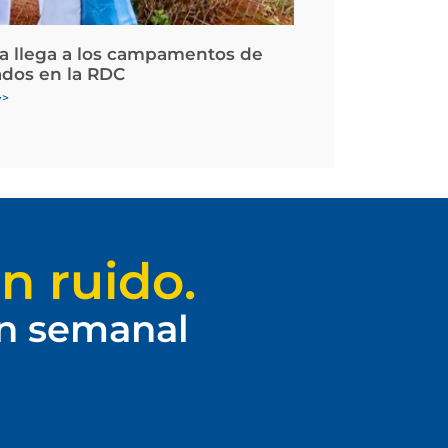
la llega a los campamentos de
ados en la RDC
>>
n ruido.
ín semanal