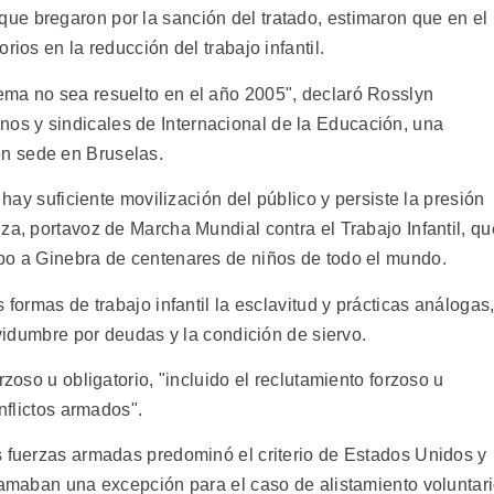
e bregaron por la sanción del tratado, estimaron que en el
rios en la reducción del trabajo infantil.
ema no sea resuelto en el año 2005", declaró Rosslyn
s y sindicales de Internacional de la Educación, una
n sede en Bruselas.
 hay suficiente movilización del público y persiste la presión
za, portavoz de Marcha Mundial contra el Trabajo Infantil, qu
bo a Ginebra de centenares de niños de todo el mundo.
 formas de trabajo infantil la esclavitud y prácticas análogas
rvidumbre por deudas y la condición de siervo.
rzoso u obligatorio, "incluido el reclutamiento forzoso u
onflictos armados".
s fuerzas armadas predominó el criterio de Estados Unidos y
clamaban una excepción para el caso de alistamiento voluntar