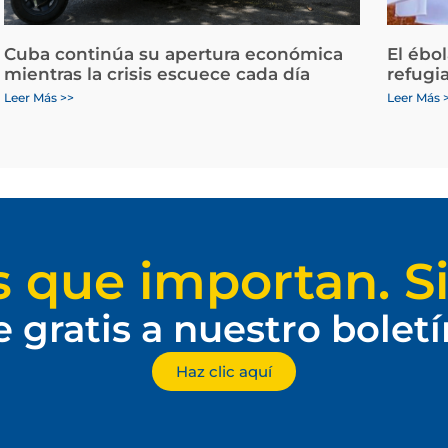
Cuba continúa su apertura económica
El ébo
mientras la crisis escuece cada día
refugi
Leer Más >>
Leer Más 
s que importan. Si
e gratis a nuestro bolet
Haz clic aquí