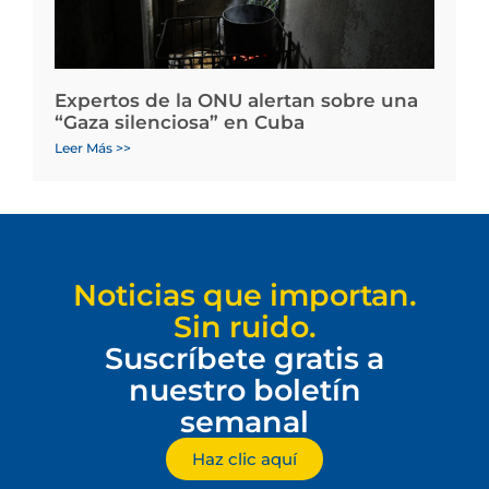
Expertos de la ONU alertan sobre una
“Gaza silenciosa” en Cuba
Leer Más >>
Noticias que importan.
Sin ruido.
Suscríbete gratis a
nuestro boletín
semanal
Haz clic aquí