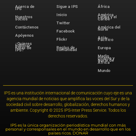
Acerca de
Sigue a IPS
África
IPS
Inicio
América
Nuestros
Latina y el
socios
Caribe
Twitter
Contáctenos
América del
Norte
Facebook
Apóyenos
Asia-
Flickr
Pacífico
¿Quieres
publicar
Reglas de
notas de
Europa
comunidad
IPS?
Medio
Oriente y
Norte de
África
Mundo
IPS es una institución internacional de comunicación cuyo eje es una
agencia mundial de noticias que amplifica las voces del Sur y de la
sociedad civil sobre desarrollo, globalización, derechos humanos y
ambiente. Copyright © 2025 IPS-Inter Press Service. Todos los
derechos reservados.
IPS es la única organización periodística mundial con más
personal y corresponsales en el mundo en desarrollo que en los
países ricos. DONAR