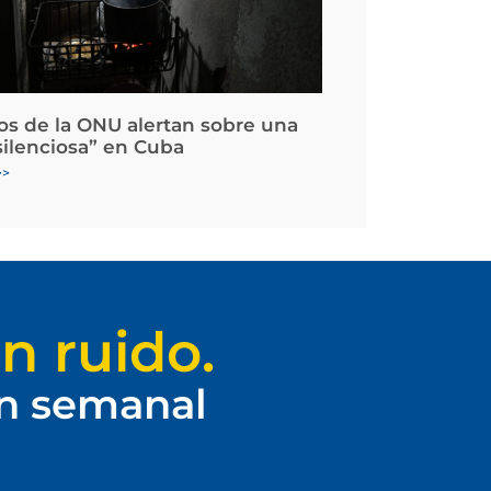
os de la ONU alertan sobre una
silenciosa” en Cuba
>>
n ruido.
ín semanal