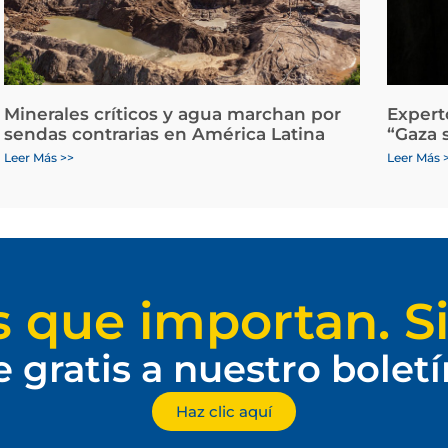
Minerales críticos y agua marchan por
Expert
sendas contrarias en América Latina
“Gaza 
Leer Más >>
Leer Más 
s que importan. Si
e gratis a nuestro bolet
Haz clic aquí