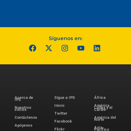
Síguenos en:
Acerca de
Sigue a IPS
África
IPS
Inicio
América
Nuestros
Latina y el
socios
Caribe
Twitter
Contáctenos
América del
Norte
Facebook
Apóyenos
Asia-
Flickr
Pacífico