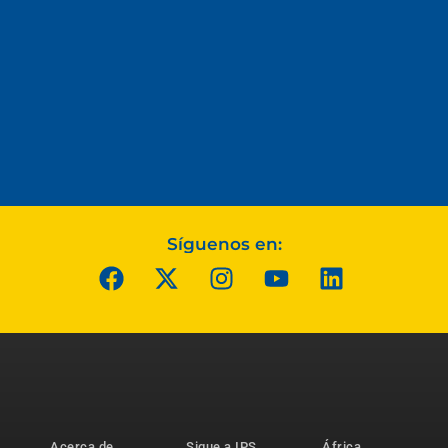
Síguenos en:
Acerca de
Sigue a IPS
África