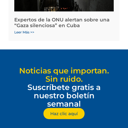
Expertos de la ONU alertan sobre una
“Gaza silenciosa” en Cuba
Leer Más >>
Noticias que importan.
Sin ruido.
Suscríbete gratis a
nuestro boletín
semanal
Haz clic aquí