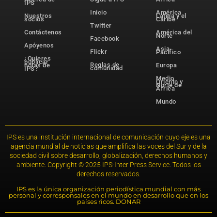
IPS
Inicio
América
Nuestros
Latina y el
socios
Caribe
Twitter
Contáctenos
América del
Norte
Facebook
Apóyenos
Asia-
Flickr
Pacífico
¿Quieres
publicar
Reglas de
notas de
Europa
comunidad
IPS?
Medio
Oriente y
Norte de
África
Mundo
IPS es una institución internacional de comunicación cuyo eje es una
agencia mundial de noticias que amplifica las voces del Sur y de la
sociedad civil sobre desarrollo, globalización, derechos humanos y
ambiente. Copyright © 2025 IPS-Inter Press Service. Todos los
derechos reservados.
IPS es la única organización periodística mundial con más
personal y corresponsales en el mundo en desarrollo que en los
países ricos. DONAR