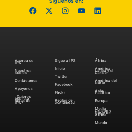
Síguenos en:
Acerca de
Sigue a IPS
África
IPS
Inicio
América
Nuestros
Latina y el
socios
Caribe
Twitter
Contáctenos
América del
Norte
Facebook
Apóyenos
Asia-
Flickr
Pacífico
¿Quieres
publicar
Reglas de
notas de
Europa
comunidad
IPS?
Medio
Oriente y
Norte de
África
Mundo