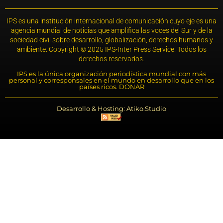
IPS es una institución internacional de comunicación cuyo eje es una
agencia mundial de noticias que amplifica las voces del Sur y de la
sociedad civil sobre desarrollo, globalización, derechos humanos y
ambiente. Copyright © 2025 IPS-Inter Press Service. Todos los
derechos reservados.
IPS es la única organización periodística mundial con más
personal y corresponsales en el mundo en desarrollo que en los
países ricos. DONAR
Desarrollo & Hosting: Atiko.Studio