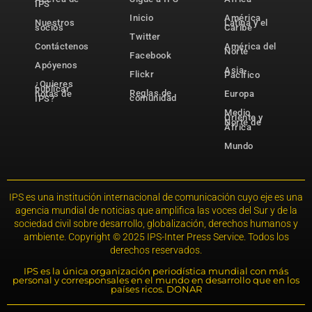
IPS
Inicio
América
Nuestros
Latina y el
socios
Caribe
Twitter
Contáctenos
América del
Norte
Facebook
Apóyenos
Asia-
Flickr
Pacífico
¿Quieres
publicar
Reglas de
notas de
Europa
comunidad
IPS?
Medio
Oriente y
Norte de
África
Mundo
IPS es una institución internacional de comunicación cuyo eje es una
agencia mundial de noticias que amplifica las voces del Sur y de la
sociedad civil sobre desarrollo, globalización, derechos humanos y
ambiente. Copyright © 2025 IPS-Inter Press Service. Todos los
derechos reservados.
IPS es la única organización periodística mundial con más
personal y corresponsales en el mundo en desarrollo que en los
países ricos. DONAR