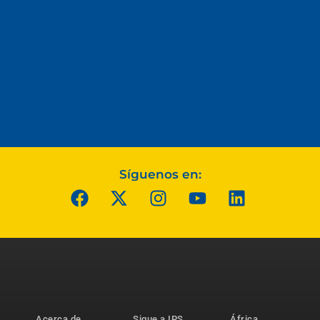
Síguenos en:
Acerca de
Sigue a IPS
África