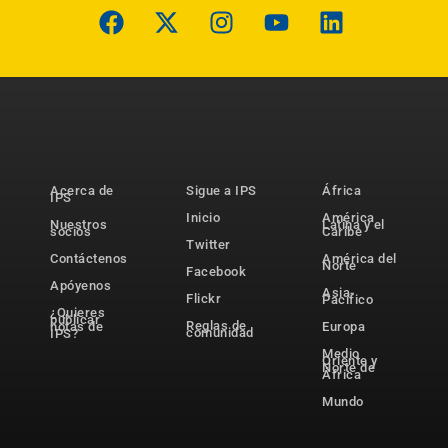
Acerca de
Sigue a IPS
África
IPS
Inicio
América
Nuestros
Latina y el
socios
Caribe
Twitter
Contáctenos
América del
Norte
Facebook
Apóyenos
Asia-
Flickr
Pacífico
¿Quieres
publicar
Reglas de
notas de
Europa
comunidad
IPS?
Medio
Oriente y
Norte de
África
Mundo