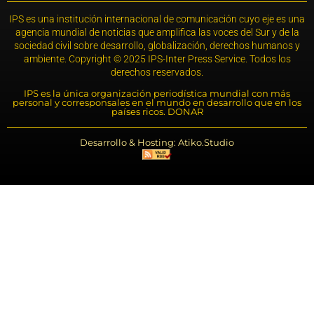
IPS es una institución internacional de comunicación cuyo eje es una
agencia mundial de noticias que amplifica las voces del Sur y de la
sociedad civil sobre desarrollo, globalización, derechos humanos y
ambiente. Copyright © 2025 IPS-Inter Press Service. Todos los
derechos reservados.
IPS es la única organización periodística mundial con más
personal y corresponsales en el mundo en desarrollo que en los
países ricos. DONAR
Desarrollo & Hosting: Atiko.Studio