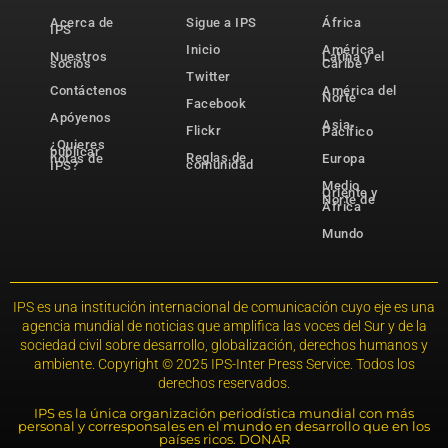
Acerca de
Sigue a IPS
África
IPS
Inicio
América
Nuestros
Latina y el
socios
Caribe
Twitter
Contáctenos
América del
Norte
Facebook
Apóyenos
Asia-
Flickr
Pacífico
¿Quieres
publicar
Reglas de
notas de
Europa
comunidad
IPS?
Medio
Oriente y
Norte de
África
Mundo
IPS es una institución internacional de comunicación cuyo eje es una
agencia mundial de noticias que amplifica las voces del Sur y de la
sociedad civil sobre desarrollo, globalización, derechos humanos y
ambiente. Copyright © 2025 IPS-Inter Press Service. Todos los
derechos reservados.
IPS es la única organización periodística mundial con más
personal y corresponsales en el mundo en desarrollo que en los
países ricos. DONAR