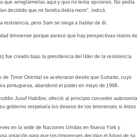
a que arreglármelas aquí y que no tenía opciones. No podía
an decidido que mi familia debía morir", indicó.
la resistencia, pero Sam se niega a hablar de él.
dad timorense porque parece que hay perspectivas reales d
) fue creado bajo la presidencia del líder de la resistencia
ro de Timor Oriental se aceleraron desde que Suharto, cuyo
onia portuguesa, abandonó el poder en mayo de 1998.
ruddin Jusuf Habibie, ofreció al principio conceder autonomí
su gobierno respetaría los deseos de los timorenses si éstos
jueves en la sede de Naciones Unidas en Nueva York y
na votación para que los timorenses decidan el futuro de su