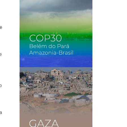
de
e
o
a