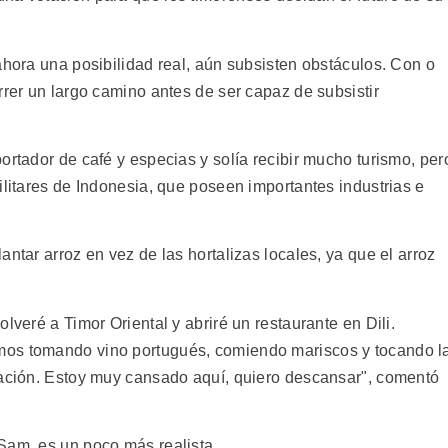
ahora una posibilidad real, aún subsisten obstáculos. Con o
rrer un largo camino antes de ser capaz de subsistir
ortador de café y especias y solía recibir mucho turismo, per
ilitares de Indonesia, que poseen importantes industrias e
ntar arroz en vez de las hortalizas locales, ya que el arroz
lveré a Timor Oriental y abriré un restaurante en Dili.
mos tomando vino portugués, comiendo mariscos y tocando l
pación. Estoy muy cansado aquí, quiero descansar", comentó
Sam, es un poco más realista.