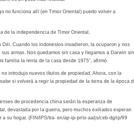
go no funciona allí (en Timor Oriental) puedo volver a
a de la independencia de Timor Oriental.
n Dili. Cuando los indonesios invadieron, la ocuparon y nos
on sus armas. Nos quedamos sin casa y llegamos a Darwin si
mi familia la renta de la casa desde 1975", afirmó.
no introdujo nuevos títulos de propiedad. Ahora, con la
abe si volverá a regir la propiedad de la tierra de la época 
orenses de procedencia china serán la esperanza de
al, devastada por la guerra, pero muchos exiliados esperan
a su hogar. (FIN/IPS/tra- en/ap-ip-pr/si-aa/js/ceb-dg/ip/99