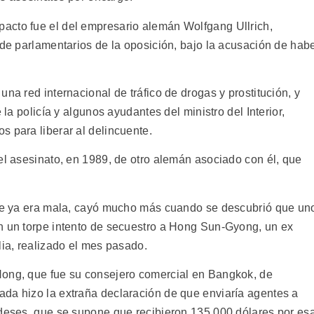
acto fue el del empresario alemán Wolfgang Ullrich,
 de parlamentarios de la oposición, bajo la acusación de hab
na red internacional de tráfico de drogas y prostitución, y
 la policía y algunos ayudantes del ministro del Interior,
s para liberar al delincuente.
el asesinato, en 1989, de otro alemán asociado con él, que
 que ya era mala, cayó mucho más cuando se descubrió que un
n un torpe intento de secuestro a Hong Sun-Gyong, un ex
lia, realizado el mes pasado.
Hong, que fue su consejero comercial en Bangkok, de
da hizo la extraña declaración de que enviaría agentes a
ndeses, que se supone que recibieron 135.000 dólares por es