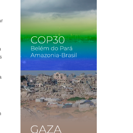
ar
a
s
a
n