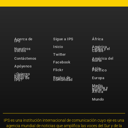
Acerca de
Sigue a IPS
África
IPS
Inicio
América
Nuestros
Latina y el
socios
Caribe
Twitter
Contáctenos
América del
Norte
Facebook
Apóyenos
Asia-
Flickr
Pacífico
¿Quieres
publicar
Reglas de
notas de
Europa
comunidad
IPS?
Medio
Oriente y
Norte de
África
Mundo
IPS es una institución internacional de comunicación cuyo eje es una
agencia mundial de noticias que amplifica las voces del Sur y de la