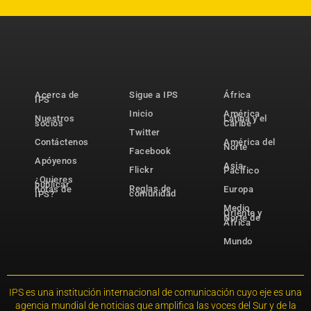
Acerca de
Sigue a IPS
África
IPS
Inicio
América
Nuestros
Latina y el
socios
Caribe
Twitter
Contáctenos
América del
Norte
Facebook
Apóyenos
Asia-
Flickr
Pacífico
¿Quieres
publicar
Reglas de
notas de
Europa
comunidad
IPS?
Medio
Oriente y
Norte de
África
Mundo
IPS es una institución internacional de comunicación cuyo eje es una
agencia mundial de noticias que amplifica las voces del Sur y de la