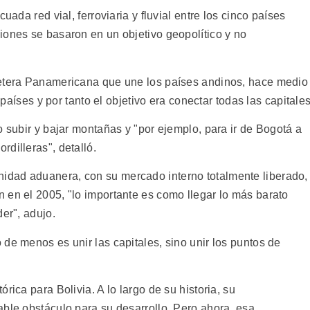
uada red vial, ferroviaria y fluvial entre los cinco países
iones se basaron en un objetivo geopolítico y no
retera Panamericana que une los países andinos, hace medio
s países y por tanto el objetivo era conectar todas las capitales
o subir y bajar montañas y "por ejemplo, para ir de Bogotá a
dilleras", detalló.
dad aduanera, con su mercado interno totalmente liberado,
 en el 2005, "lo importante es como llegar lo más barato
er", adujo.
de menos es unir las capitales, sino unir los puntos de
rica para Bolivia. A lo largo de su historia, su
able obstáculo para su desarrollo. Pero ahora, esa