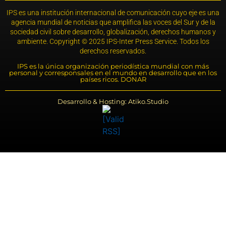
IPS es una institución internacional de comunicación cuyo eje es una
agencia mundial de noticias que amplifica las voces del Sur y de la
sociedad civil sobre desarrollo, globalización, derechos humanos y
ambiente. Copyright © 2025 IPS-Inter Press Service. Todos los
derechos reservados.
IPS es la única organización periodística mundial con más
personal y corresponsales en el mundo en desarrollo que en los
países ricos. DONAR
Desarrollo & Hosting: Atiko.Studio