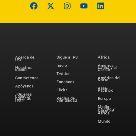
Acerca de
Sigue a IPS
África
IPS
Inicio
América
Nuestros
Latina y el
socios
Caribe
Twitter
Contáctenos
América del
Norte
Facebook
Apóyenos
Asia-
Flickr
Pacífico
¿Quieres
publicar
Reglas de
notas de
Europa
comunidad
IPS?
Medio
Oriente y
Norte de
África
Mundo