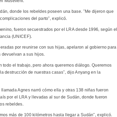
eri Museveni.
udán, donde los rebeldes poseen una base. "Me dijeron que
complicaciones del parto", explicó.
menino, fueron secuestrados por el LRA desde 1996, según e
fancia (UNICEF).
radas por reunirse con sus hijas, apelaron al gobierno para
s devuelvan a sus hijos.
ron todo el trabajo, pero ahora queremos diálogo. Queremos
la destrucción de nuestras casas", dijo Anyang en la
 llamada Agnes narró cómo ella y otras 138 niñas fueron
país por el LRA y llevadas al sur de Sudán, donde fueron
los rebeldes.
mos más de 100 kilómetros hasta llegar a Sudán", explicó.