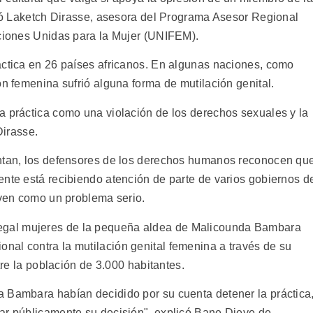
irmó Laketch Dirasse, asesora del Programa Asesor Regional
aciones Unidas para la Mujer (UNIFEM).
actica en 26 países africanos. En algunas naciones, como
ón femenina sufrió alguna forma de mutilación genital.
a práctica como una violación de los derechos sexuales y la
Dirasse.
entan, los defensores de los derechos humanos reconocen qu
ente está recibiendo atención de parte de varios gobiernos d
 ven como un problema serio.
gal mujeres de la pequeña aldea de Malicounda Bambara
al contra la mutilación genital femenina a través de su
ntre la población de 3.000 habitantes.
 Bambara habían decidido por su cuenta detener la práctica
ar públicamente su decisión", explicó Bane Dieye de