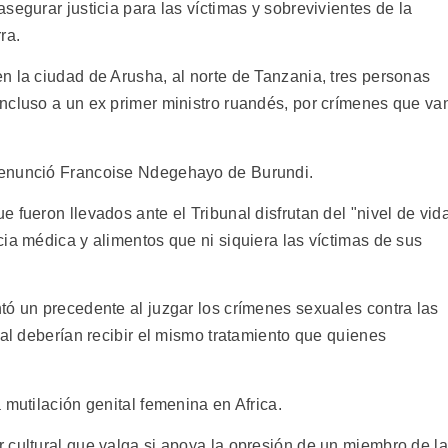
segurar justicia para las víctimas y sobrevivientes de la
ra.
n la ciudad de Arusha, al norte de Tanzania, tres personas
ncluso a un ex primer ministro ruandés, por crímenes que va
denunció Francoise Ndegehayo de Burundi.
 fueron llevados ante el Tribunal disfrutan del "nivel de vid
ia médica y alimentos que ni siquiera las víctimas de sus
tó un precedente al juzgar los crímenes sexuales contra las
ual deberían recibir el mismo tratamiento que quienes
 mutilación genital femenina en Africa.
 cultural que valga si apoya la opresión de un miembro de la