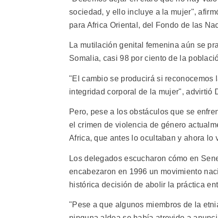
sociedad, y ello incluye a la mujer", af
para Africa Oriental, del Fondo de las N
La mutilación genital femenina aún se pr
Somalia, casi 98 por ciento de la poblaci
"El cambio se producirá si reconocemos l
integridad corporal de la mujer", advirtió 
Pero, pese a los obstáculos que se enfr
el crimen de violencia de género actualm
Africa, que antes lo ocultaban y ahora lo
Los delegados escucharon cómo en Sene
encabezaron en 1996 un movimiento nacion
histórica decisión de abolir la práctica e
"Pese a que algunos miembros de la etnia
ninguna aldea se había atrevido a anunci