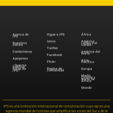
Acerca de
Sigue a IPS
África
IPS
Inicio
América
Nuestros
Latina y el
socios
Caribe
Twitter
Contáctenos
América del
Norte
Facebook
Apóyenos
Asia-
Flickr
Pacífico
¿Quieres
publicar
Reglas de
notas de
Europa
comunidad
IPS?
Medio
Oriente y
Norte de
África
Mundo
IPS es una institución internacional de comunicación cuyo eje es una
agencia mundial de noticias que amplifica las voces del Sur y de la