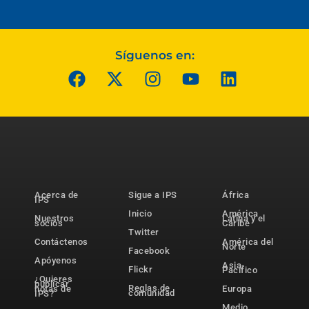
Síguenos en:
Acerca de
Sigue a IPS
África
IPS
Inicio
América
Nuestros
Latina y el
socios
Caribe
Twitter
Contáctenos
América del
Norte
Facebook
Apóyenos
Asia-
Flickr
Pacífico
¿Quieres
publicar
Reglas de
notas de
Europa
comunidad
IPS?
Medio