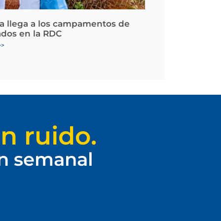
la llega a los campamentos de
ados en la RDC
>>
n ruido.
ín semanal