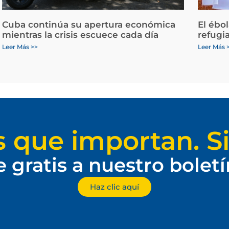
Cuba continúa su apertura económica
El ébo
mientras la crisis escuece cada día
refugi
Leer Más >>
Leer Más 
s que importan. Si
e gratis a nuestro bolet
Haz clic aquí