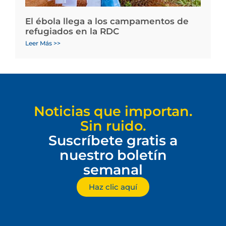
El ébola llega a los campamentos de
refugiados en la RDC
Leer Más >>
Noticias que importan.
Sin ruido.
Suscríbete gratis a
nuestro boletín
semanal
Haz clic aquí