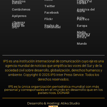
Nuestros
Latina y el
socios
Caribe
Twitter
Contáctenos
América del
Norte
Facebook
Apóyenos
Asia-
Flickr
Pacífico
¿Quieres
publicar
Reglas de
notas de
Europa
comunidad
IPS?
Medio
Oriente y
Norte de
África
Mundo
IPS es una institución internacional de comunicación cuyo eje es una
agencia mundial de noticias que amplifica las voces del Sur y de la
sociedad civil sobre desarrollo, globalización, derechos humanos y
ambiente. Copyright © 2025 IPS-Inter Press Service. Todos los
derechos reservados.
IPS es la única organización periodística mundial con más
personal y corresponsales en el mundo en desarrollo que en los
países ricos. DONAR
Desarrollo & Hosting: Atiko.Studio