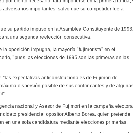
51 por ciento necesario para imponerse en la primera ronda, 
s adversarios importantes, salvo que su competidor fuera
que su partido impuso en la Asamblea Constituyente de 1993
 para una segunda reelección consecutiva.
e la oposición impugna, la mayoría "fujimorista" en el
rlo, "pues las elecciones de 1995 son las primeras en las
 "las expectativas anticonstitucionales de Fujimori de
a máxima dispersión posible de sus contrincantes y de alguna
l".
igencia nacional y Asesor de Fujimori en la campaña electora
ndidato presidencial opositor Alberto Borea, quien pretende
en en una sola candidatura mediante elecciones primarias.