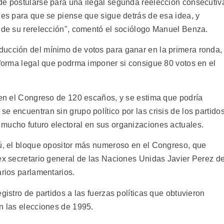
de postularse para una ilegal segunda reelección consecutiv
les para que se piense que sigue detrás de esa idea, y
a de su rerelección", comentó el sociólogo Manuel Benza.
ducción del mínimo de votos para ganar en la primera ronda,
eforma legal que podrma imponer si consigue 80 votos en el
s en el Congreso de 120 escaños, y se estima que podría
e encuentran sin grupo político por las crisis de los partido
mucho futuro electoral en sus organizaciones actuales.
rú, el bloque opositor más numeroso en el Congreso, que
 ex secretario general de las Naciones Unidas Javier Perez d
arios parlamentarios.
gistro de partidos a las fuerzas políticas que obtuvieron
en las elecciones de 1995.