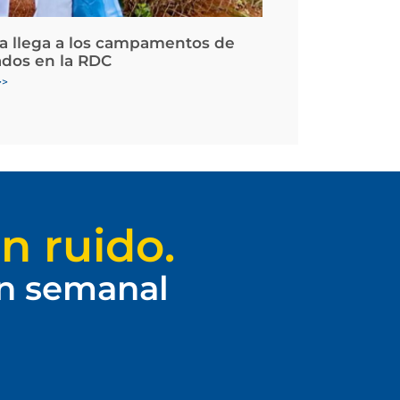
la llega a los campamentos de
ados en la RDC
>>
n ruido.
ín semanal