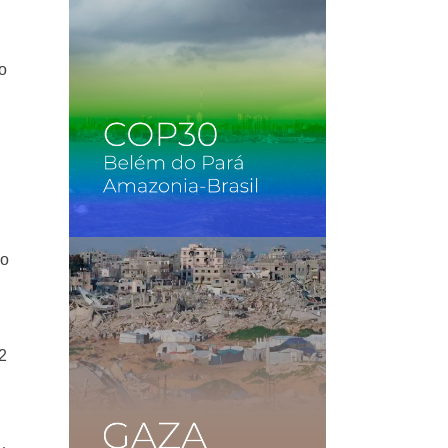
ño
ho
2