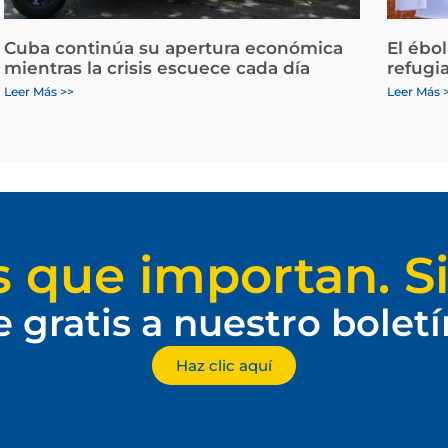
Cuba continúa su apertura económica
El ébo
mientras la crisis escuece cada día
refugi
Leer Más >>
Leer Más 
s que importan. Si
e gratis a nuestro bolet
Haz clic aquí