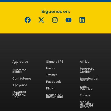
Síguenos en:
Acerca de
Sigue a IPS
África
IPS
Inicio
América
Nuestros
Latina y el
socios
Caribe
Twitter
Contáctenos
América del
Norte
Facebook
Apóyenos
Asia-
Flickr
Pacífico
¿Quieres
publicar
Reglas de
notas de
Europa
comunidad
IPS?
Medio
Oriente y
Norte de
África