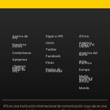
Acerca de
Sigue a IPS
África
IPS
Inicio
América
Nuestros
Latina y el
socios
Caribe
Twitter
Contáctenos
América del
Norte
Facebook
Apóyenos
Asia-
Flickr
Pacífico
¿Quieres
publicar
Reglas de
notas de
Europa
comunidad
IPS?
Medio
Oriente y
Norte de
África
Mundo
IPS es una institución internacional de comunicación cuyo eje es una