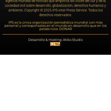
agencia mundial de noticias que amplifica las voces del Sur y de la
sociedad civil sobre desarrollo, globalización, derechos humanos y
ambiente. Copyright © 2025 IPS-Inter Press Service. Todos los
derechos reservados.
IPS es la única organización periodística mundial con más
personal y corresponsales en el mundo en desarrollo que en los
países ricos. DONAR
Desarrollo & Hosting: Atiko.Studio