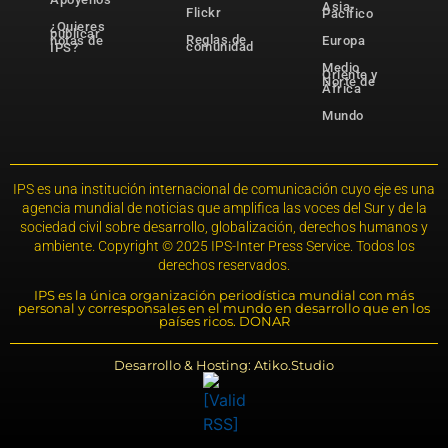
Asia-
Flickr
Pacífico
¿Quieres
publicar
Reglas de
notas de
Europa
comunidad
IPS?
Medio
Oriente y
Norte de
África
Mundo
IPS es una institución internacional de comunicación cuyo eje es una
agencia mundial de noticias que amplifica las voces del Sur y de la
sociedad civil sobre desarrollo, globalización, derechos humanos y
ambiente. Copyright © 2025 IPS-Inter Press Service. Todos los
derechos reservados.
IPS es la única organización periodística mundial con más
personal y corresponsales en el mundo en desarrollo que en los
países ricos. DONAR
Desarrollo & Hosting: Atiko.Studio