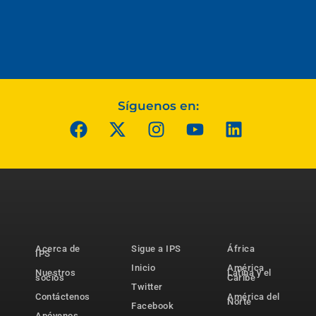
Síguenos en:
Acerca de
Sigue a IPS
África
IPS
Inicio
América
Nuestros
Latina y el
socios
Caribe
Twitter
Contáctenos
América del
Norte
Facebook
Apóyenos