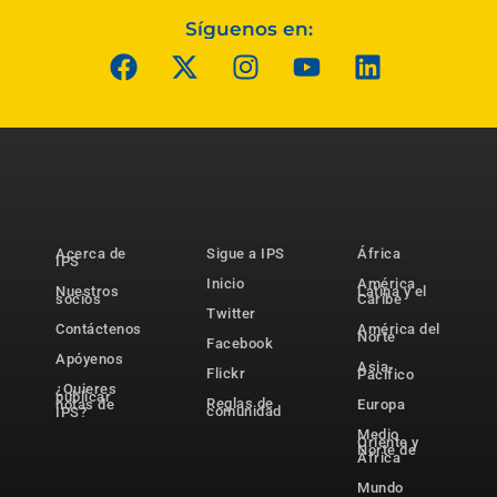
Síguenos en:
Acerca de
Sigue a IPS
África
IPS
Inicio
América
Nuestros
Latina y el
socios
Caribe
Twitter
Contáctenos
América del
Norte
Facebook
Apóyenos
Asia-
Flickr
Pacífico
¿Quieres
publicar
Reglas de
notas de
Europa
comunidad
IPS?
Medio
Oriente y
Norte de
África
Mundo