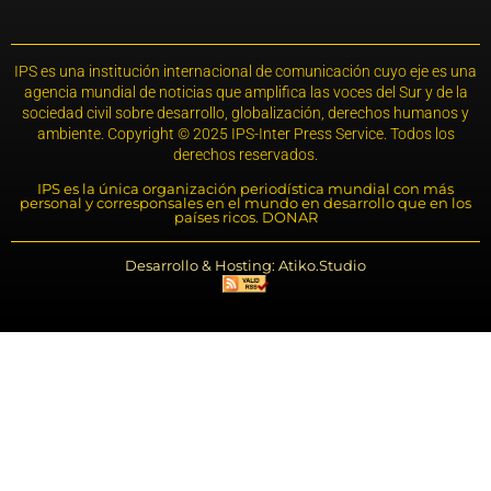
IPS es una institución internacional de comunicación cuyo eje es una
agencia mundial de noticias que amplifica las voces del Sur y de la
sociedad civil sobre desarrollo, globalización, derechos humanos y
ambiente. Copyright © 2025 IPS-Inter Press Service. Todos los
derechos reservados.
IPS es la única organización periodística mundial con más
personal y corresponsales en el mundo en desarrollo que en los
países ricos. DONAR
Desarrollo & Hosting: Atiko.Studio