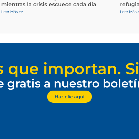
mientras la crisis escuece cada día
refugi
Leer Más >>
Leer Más 
s que importan. Si
e gratis a nuestro bolet
Haz clic aquí