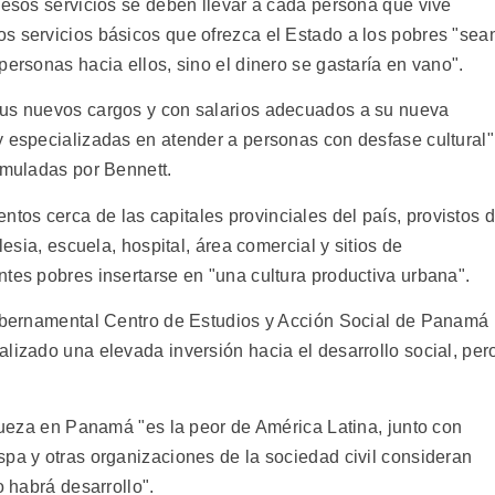
 esos servicios se deben llevar a cada persona que vive
s servicios básicos que ofrezca el Estado a los pobres "sea
personas hacia ellos, sino el dinero se gastaría en vano".
sus nuevos cargos y con salarios adecuados a su nueva
y especializadas en atender a personas con desfase cultural"
rmuladas por Bennett.
os cerca de las capitales provinciales del país, provistos 
lesia, escuela, hospital, área comercial y sitios de
tes pobres insertarse en "una cultura productiva urbana".
gubernamental Centro de Estudios y Acción Social de Panamá
lizado una elevada inversión hacia el desarrollo social, per
iqueza en Panamá "es la peor de América Latina, junto con
spa y otras organizaciones de la sociedad civil consideran
o habrá desarrollo".