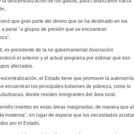
y la descentralización de los gastos, para canalizarlos hacia
ón.
onó que gran parte del dinero que se ha destinado en los
o a parar "a grupos de presión que se encuentran
eza".
t, ex presidente de la no gubernamental Asociación
ionó el anterior y el actual programa por estimar que son
rupos afectados.
a descentralización, el Estado tiene que promover la autonomía
 se encuentran los principales bolsones de pobreza, como lo
suburbanas, donde residen inmigrantes del área rural.
arrollo insertos en estas áreas marginadas, de manera que al
vida moderna", en lugar de esperar que los necesitados acuda
idos por el Estado.