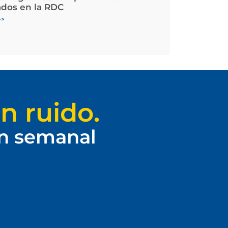
ados en la RDC
>>
n ruido.
ín semanal