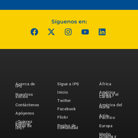
Síguenos en:
Acerca de
Sigue a IPS
África
IPS
Inicio
América
Nuestros
Latina y el
socios
Caribe
Twitter
Contáctenos
América del
Norte
Facebook
Apóyenos
Asia-
Flickr
Pacífico
¿Quieres
publicar
Reglas de
notas de
Europa
comunidad
IPS?
Medio
Oriente y