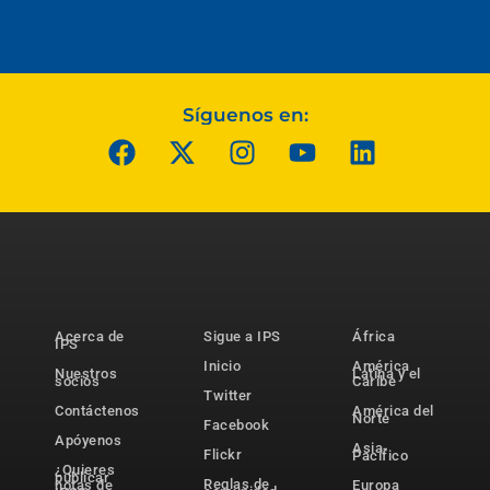
Síguenos en:
Acerca de
Sigue a IPS
África
IPS
Inicio
América
Nuestros
Latina y el
socios
Caribe
Twitter
Contáctenos
América del
Norte
Facebook
Apóyenos
Asia-
Flickr
Pacífico
¿Quieres
publicar
Reglas de
notas de
Europa