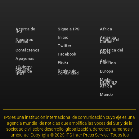
Acerca de
Sigue a IPS
África
IPS
Inicio
América
Nuestros
Latina y el
socios
Caribe
Twitter
Contáctenos
América del
Norte
Facebook
Apóyenos
Asia-
Flickr
Pacífico
¿Quieres
publicar
Reglas de
notas de
Europa
comunidad
IPS?
Medio
Oriente y
Norte de
África
Mundo
IPS es una institución internacional de comunicación cuyo eje es una
agencia mundial de noticias que amplifica las voces del Sur y de la
sociedad civil sobre desarrollo, globalización, derechos humanos y
ambiente. Copyright © 2025 IPS-Inter Press Service. Todos los