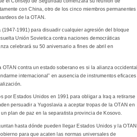
que el Consejo de Seguridad comenzara su reunión de
tamente con China, otro de los cinco miembros permanentes
mbardeos de la OTAN.
a (1947-1991) para disuadir cualquier agresión del bloque
isuelta Unión Sovietica contra naciones democráticas
za celebrará su 50 aniversario a fines de abril en
la OTAN contra un estado soberano es si la alianza occidenta
endarme internacional" en ausencia de instrumentos eficaces
alización.
 por Estados Unidos en 1991 para obligar a Iraq a retirarse
nden persuadir a Yugoslavia a aceptar tropas de la OTAN en
de un plan de paz en la separatista provincia de Kosovo.
guntan hasta dónde pueden llegar Estados Unidos y la OTAN
gobierno para que acaten las normas universales de