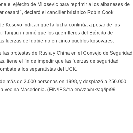
iene el ejército de Milosevic para reprimir a los albaneses de
r cesará", declaró el canciller británico Robin Cook.
e Kosovo indican que la lucha continúa a pesar de los
l Tanjug informó que los guerrilleros del Ejército de
as fuerzas del gobierno en cinco pueblos kosovares.
e las protestas de Rusia y China en el Consejo de Seguridad
, tiene el fin de impedir que las fuerzas de seguridad
combate a los separatistas del UCK.
e de más de 2.000 personas en 1998, y desplazó a 250.000
la vecina Macedonia. (FIN/IPS/tra-en/vzp/mk/aq/ip/99