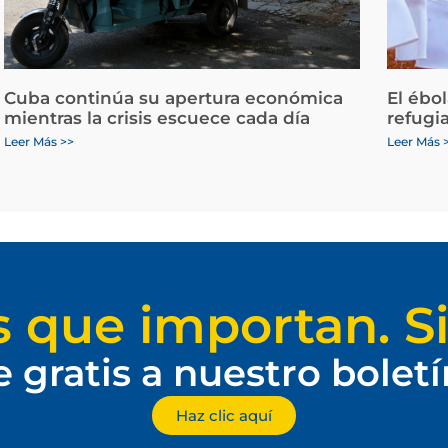
Cuba continúa su apertura económica
El ébo
mientras la crisis escuece cada día
refugi
Leer Más >>
Leer Más 
s que importan. Si
e gratis a nuestro bolet
Haz clic aquí