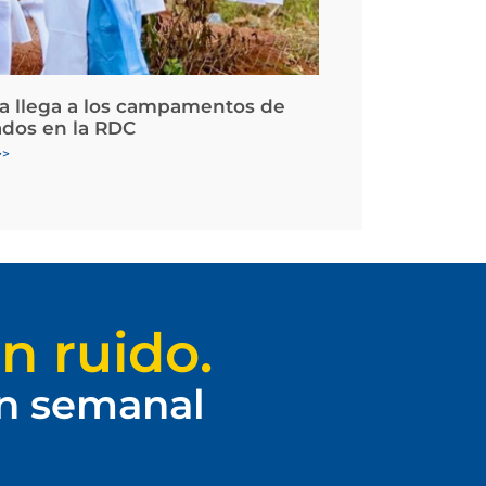
la llega a los campamentos de
ados en la RDC
>>
n ruido.
ín semanal